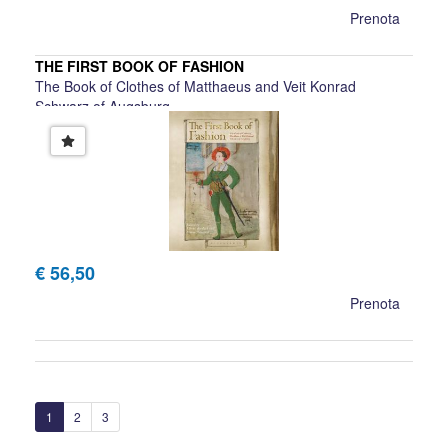
Prenota
THE FIRST BOOK OF FASHION
The Book of Clothes of Matthaeus and Veit Konrad
Schwarz of Augsburg
Ulinka Rublack, Maria Hayward
€ 56,50
Prenota
1
2
3