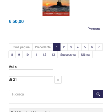
€ 50,00
Prenota
Prima pagina
Precedente
1
2
3
4
5
6
7
8
9
10
11
12
13
Successiva
Ultima
Vai a
di 21