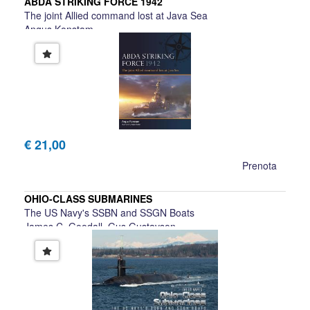
ABDA STRIKING FORCE 1942
The joint Allied command lost at Java Sea
Angus Konstam
€ 21,00
Prenota
OHIO-CLASS SUBMARINES
The US Navy's SSBN and SSGN Boats
James C. Goodall, Gus Gustavson