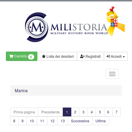
Carrello
Lista dei desideri
Registrati
Accedi
0
Marina
Prima pagina
Precedente
1
2
3
4
5
6
7
8
9
10
11
12
13
Successiva
Ultima