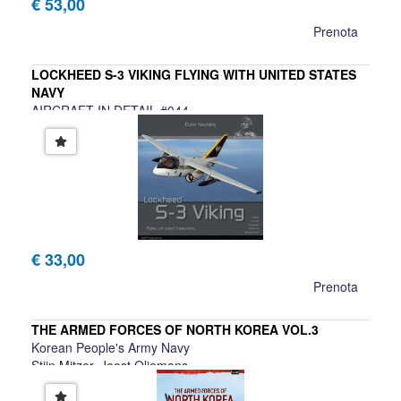
€ 53,00
Prenota
LOCKHEED S-3 VIKING FLYING WITH UNITED STATES
NAVY
AIRCRAFT IN DETAIL #044
Duke Hawkins
€ 33,00
Prenota
THE ARMED FORCES OF NORTH KOREA VOL.3
Korean People's Army Navy
Stijn Mitzer, Joost Oliemans