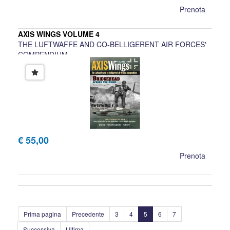
Prenota
AXIS WINGS VOLUME 4
THE LUFTWAFFE AND CO-BELLIGERENT AIR FORCES'
COMPENDIUM
€ 55,00
Prenota
Prima pagina
Precedente
3
4
5
6
7
Successiva
Ultima