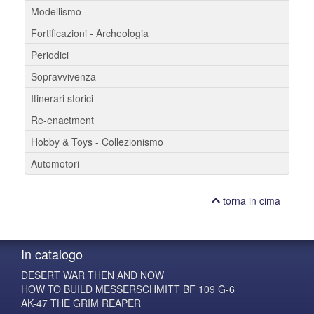
Modellismo
Fortificazioni - Archeologia
Periodici
Sopravvivenza
Itinerari storici
Re-enactment
Hobby & Toys - Collezionismo
Automotori
torna in cima
In catalogo
DESERT WAR THEN AND NOW
HOW TO BUILD MESSERSCHMITT BF 109 G-6
AK-47 THE GRIM REAPER