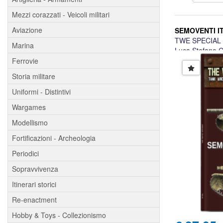
Mezzi corazzati - Veicoli militari
Aviazione
SEMOVENTI IT
TWE SPECIAL
Marina
Luca Stefano Cr
Ferrovie
Storia militare
Uniformi - Distintivi
Wargames
Modellismo
Fortificazioni - Archeologia
Periodici
Sopravvivenza
Itinerari storici
Re-enactment
Hobby & Toys - Collezionismo