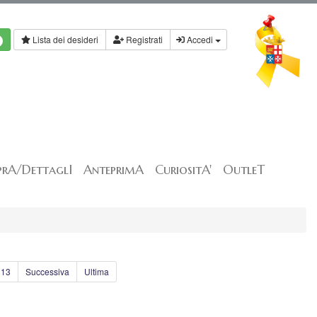
Lista dei desideri
Registrati
Accedi
rA/DettaglI
AnteprimA
CuriositA'
OutleT
13
Successiva
Ultima