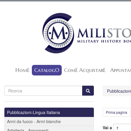
HomE
CatalogO
ComE AcquistarE
Appunta
Pubblicazioni
Pubblicazioni-Lingua Italiana
Prima pagina
Armi da fuoco - Armi bianche
Vai a
Artiglieria - Armamenti