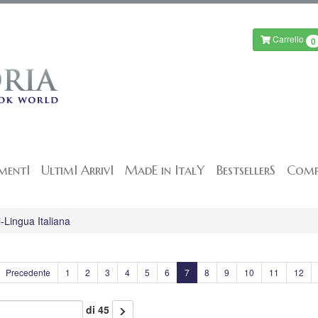
Carrello
0
mentI
UltimI ArrivI
MadE in ItalY
BestsellerS
Comp
-Lingua Italiana
Precedente
1
2
3
4
5
6
7
8
9
10
11
12
di 45