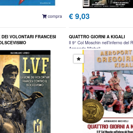
€ 9,03
compra
E DEI VOLONTARI FRANCESI
QUATTRO GIORNI A KIGALI
OLSCEVISMO
Il 9° Col Moschin nell’inferno del
Armando Micheli
fiero