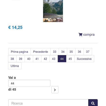
€ 14,25
compra
Prima pagina
Precedente
33
34
35
36
37
38
39
40
41
42
43
44
45
Successiva
Ultima
Vai a
di 45