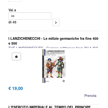
Vai a
di 45
I LANZICHENECCHI - Le milizie germaniche fra fine 400
e 500
THE LANDSKNECHTS - German militiamen from XV & XVI
Cent.
Luca Stefano Cristini, Nadir Durand
€ 19,00
Prenota
L'ESERCITO IMPERIALE AL TEMPO DEL PRINCIPE