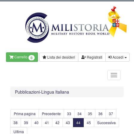
Carrello
Lista dei desideri
Registrati
Accedi
0
Pubblicazioni-Lingua Italiana
Prima pagina
Precedente
33
34
35
36
37
38
39
40
41
42
43
44
45
Successiva
Ultima