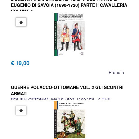
EUGENIO DI SAVOIA (1690-1720) PARTE II CAVALLERIA
VOLUME 1
THE IMPERIAL ARMY IN THE AGE OF PRINCE EUGENE
OF SAVOY 1690-1720:THE CAVALRY (1)
Bruno Mugnai
€ 19,00
Prenota
GUERRE POLACCO-OTTOMANE VOL. 2 GLI SCONTRI
ARMATI
POLISH-OTTOMAN WARS 1593-1699 VOL. 2 THE
BATTLES
Vincenzo Mistrini, Luca S. Cristini