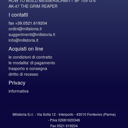
HOW TO BUILD MESSERSCHMITT BF 109 G-6
AK-47 THE GRIM REAPER
I contatti
fax +39.0521.619204
ordini@milistoria.it
suggerimenti@milistoria.it
info@milistoria.it
Acquisti on line
le condizioni di contratto
le modalita' di pagamento
trasporto e consegna
diritto di recesso
Privacy
informativa
Milistoria S.r.l. - Via Sofia 12 - Interporto - 43010 Fontevivo (Parma)
-
P.Iva
02681620346
Fax 0521 619204