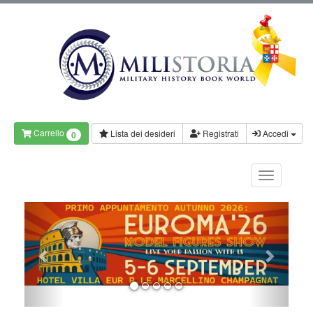
Carrello
Lista dei desideri
Registrati
Accedi
0
Previous
Next