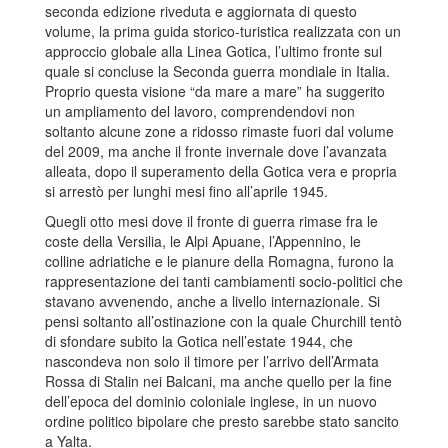
seconda edizione riveduta e aggiornata di questo
volume, la prima guida storico-turistica realizzata con un
approccio globale alla Linea Gotica, l’ultimo fronte sul
quale si concluse la Seconda guerra mondiale in Italia.
Proprio questa visione “da mare a mare” ha suggerito
un ampliamento del lavoro, comprendendovi non
soltanto alcune zone a ridosso rimaste fuori dal volume
del 2009, ma anche il fronte invernale dove l’avanzata
alleata, dopo il superamento della Gotica vera e propria
si arrestò per lunghi mesi fino all’aprile 1945.
Quegli otto mesi dove il fronte di guerra rimase fra le
coste della Versilia, le Alpi Apuane, l’Appennino, le
colline adriatiche e le pianure della Romagna, furono la
rappresentazione dei tanti cambiamenti socio-politici che
stavano avvenendo, anche a livello internazionale. Si
pensi soltanto all’ostinazione con la quale Churchill tentò
di sfondare subito la Gotica nell’estate 1944, che
nascondeva non solo il timore per l’arrivo dell’Armata
Rossa di Stalin nei Balcani, ma anche quello per la fine
dell’epoca del dominio coloniale inglese, in un nuovo
ordine politico bipolare che presto sarebbe stato sancito
a Yalta.