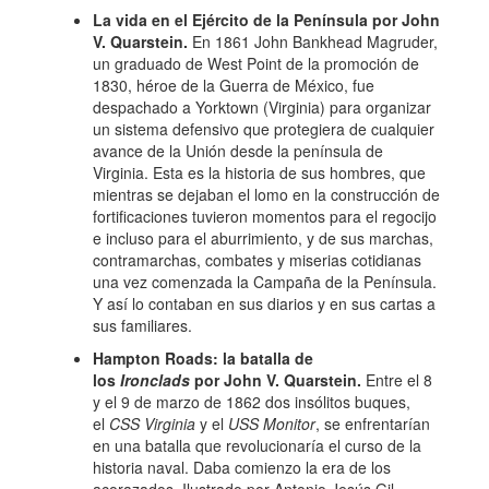
La vida en el Ejército de la Península
por John
V. Quarstein.
En 1861 John Bankhead Magruder,
un graduado de West Point de la promoción de
1830, héroe de la Guerra de México, fue
despachado a Yorktown (Virginia) para organizar
un sistema defensivo que protegiera de cualquier
avance de la Unión desde la península de
Virginia. Esta es la historia de sus hombres, que
mientras se dejaban el lomo en la construcción de
fortificaciones tuvieron momentos para el regocijo
e incluso para el aburrimiento, y de sus marchas,
contramarchas, combates y miserias cotidianas
una vez comenzada la Campaña de la Península.
Y así lo contaban en sus diarios y en sus cartas a
sus familiares.
Hampton Roads: la batalla de
los
Ironclads
por John V. Quarstein.
Entre el 8
y el 9 de marzo de 1862 dos insólitos buques,
el
CSS Virginia
y el
USS Monitor
, se enfrentarían
en una batalla que revolucionaría el curso de la
historia naval. Daba comienzo la era de los
acorazados. Ilustrado por Antonio Jesús Gil