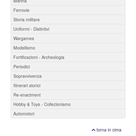
Marina
Ferrovie
Storia militare
Uniformi - Distintivi
Wargames
Modellismo
Fortificazioni - Archeologia
Periodici
Sopravvivenza
Itinerari storici
Re-enactment
Hobby & Toys - Collezionismo
Automotori
torna in cima