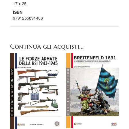
17 x 25
ISBN
9791255891468
Continua gli acquisti...