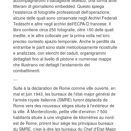
accompagnarono il battaglione tedesco, una forma ante
litteram di giornalismo embedded. Questo spiega
l'esistenza di fotografie professionali dell'operazione,
alcune delle quali sono conservate negli Archivi Federali
Tedeschi e altre negli archivi dell'ECPA-D francese. Il
libro contiene circa 250 fotografie, oltre 150 delle quali
inedite, e le altre collocate per la prima volta nel loro
preciso contesto spazio-temporale. Anche le perdite da
entrambe le parti sono state meticolosamente ricostruite
e analizzate, con elenchi dei caduti, organigrammi
dettagliati fino al livello di plotone e numerose mappe
che illustrano nei dettagli l'andamento dei
combattimenti.
---
Suite à la déclaration de Rome comme ville ouverte, en
mai et juin 1943, les bureaux de l'état-major général de
l'armée royale italienne (SMRE) furent déplacés de
Rome vers des nouveaux sièges situés à l'extérieur de
la ville. À Monterotondo, petite ville d'environ 7 500
habitants située à une vingtaine de kilomètres au nord-
est de Rome, prirent leur siège les principaux bureaux
du SMRE, c'est-à-dire les bureaux du Chef d'Etat-Major