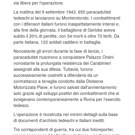
via libera per l'operazione.
La mattina del 9 settembre 1943, 650 paracadutisti
tedeschi si lanciarono su Monterotondo. I combattimenti
con i difensori italiani furono inaspettatamente intensi e,
alla fine della giornata, il battaglione di Gericke aveva
subito il 20% di perdite, con 54 morti e oltre 70 feriti. Da
parte italiana, 122 soldati caddero in battaglia.
Nonostante gli errori durante la fase di lancio, i
paracadutisti riuscirono a conquistare Palazzo Orsini
nonostante la prolungata resistenza dei Carabinieri
assegnati alla sua difesa. Tuttavia, furono
successivamente costretti a difendersi da un
contrattacco a tenaglia condotto dalla Divisione
Motorizzata Piave, e furono salvati dall'annientamento
solo grazie agli sviluppi positivi dei combattimenti che si
svolgevano contemporaneamente a Roma per l'esercito
tedesco.
L'operazione è ricostruita nei minimi dettagli sulla base
di documenti d'archivio tedeschi e italiani inediti.
Tre corrispondenti di guerra, tra cui due fotoreporter,