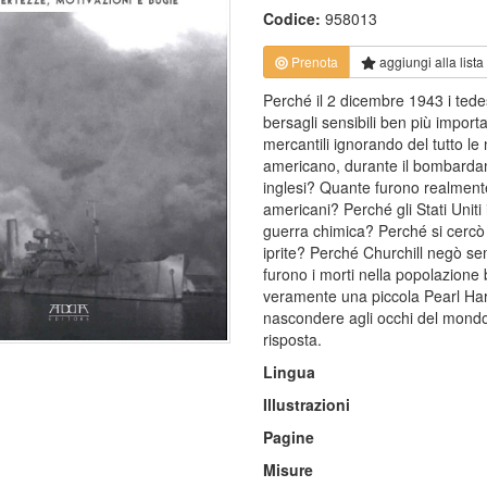
Codice:
958013
Prenota
aggiungi alla
lista
Perché il 2 dicembre 1943 i ted
bersagli sensibili ben più impo
mercantili ignorando del tutto le
americano, durante il bombardamen
inglesi? Quante furono realmente
americani? Perché gli Stati Uniti
guerra chimica? Perché si cercò 
iprite? Perché Churchill negò sem
furono i morti nella popolazione
veramente una piccola Pearl Har
nascondere agli occhi del mondo?
risposta.
Lingua
Illustrazioni
Pagine
Misure