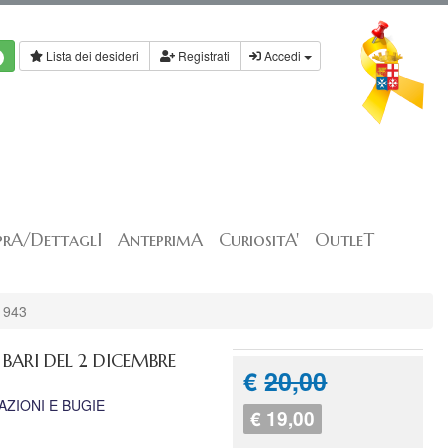
Lista dei desideri
Registrati
Accedi
rA/DettaglI
AnteprimA
CuriositA'
OutleT
1943
BARI DEL 2 DICEMBRE
€
20,00
AZIONI E BUGIE
€ 19,00