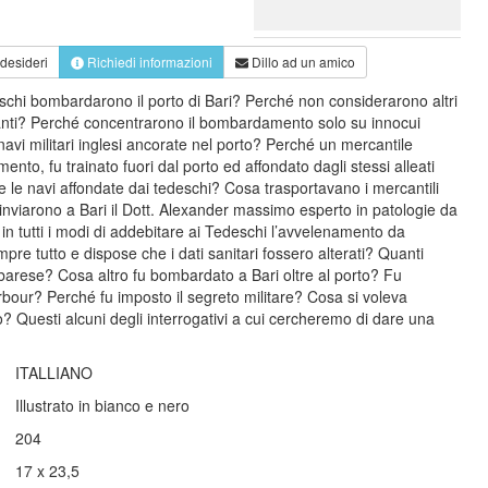
 desideri
Richiedi informazioni
Dillo ad un amico
eschi bombardarono il porto di Bari?
Perché non considerarono altri
rtanti? Perché concentrarono il bombardamento solo su innocui
 navi militari inglesi ancorate nel porto? Perché un mercantile
to, fu trainato fuori dal porto ed affondato dagli stessi alleati
 le navi affondate dai tedeschi? Cosa trasportavano i mercantili
 inviarono a Bari il Dott. Alexander massimo esperto in patologie da
in tutti i modi di addebitare ai Tedeschi l’avvelenamento da
pre tutto e dispose che i dati sanitari fossero alterati? Quanti
 barese? Cosa altro fu bombardato a Bari oltre al porto? Fu
bour? Perché fu imposto il segreto militare? Cosa si voleva
 Questi alcuni degli interrogativi a cui cercheremo di dare una
ITALLIANO
Illustrato in bianco e nero
204
17 x 23,5