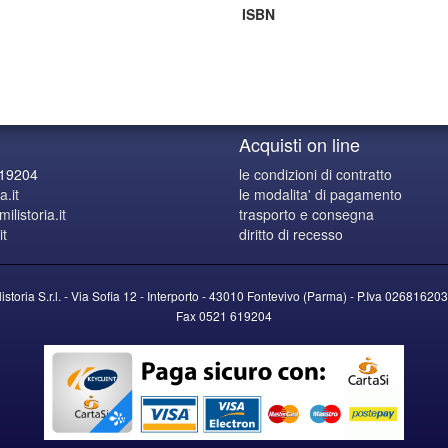
ISBN
Acquisti on line
619204
le condizioni di contratto
a.it
le modalita' di pagamento
listoria.it
trasporto e consegna
it
diritto di recesso
listoria S.r.l. - Via Sofia 12 - Interporto - 43010 Fontevivo (Parma) -
P.Iva
026816203
Fax 0521 619204