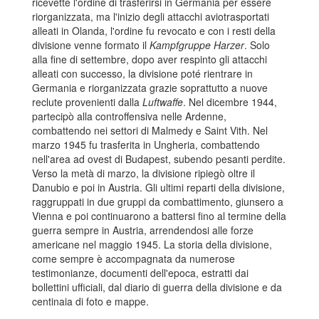
ricevette l'ordine di trasferirsi in Germania per essere
riorganizzata, ma l'inizio degli attacchi aviotrasportati
alleati in Olanda, l'ordine fu revocato e con i resti della
divisione venne formato il
Kampfgruppe Harzer
. Solo
alla fine di settembre, dopo aver respinto gli attacchi
alleati con successo, la divisione poté rientrare in
Germania e riorganizzata grazie soprattutto a nuove
reclute provenienti dalla
Luftwaffe
. Nel dicembre 1944,
partecipò alla controffensiva nelle Ardenne,
combattendo nei settori di Malmedy e Saint Vith. Nel
marzo 1945 fu trasferita in Ungheria, combattendo
nell'area ad ovest di Budapest, subendo pesanti perdite.
Verso la metà di marzo, la divisione ripiegò oltre il
Danubio e poi in Austria. Gli ultimi reparti della divisione,
raggruppati in due gruppi da combattimento, giunsero a
Vienna e poi continuarono a battersi fino al termine della
guerra sempre in Austria, arrendendosi alle forze
americane nel maggio 1945. La storia della divisione,
come sempre è accompagnata da numerose
testimonianze, documenti dell'epoca, estratti dai
bollettini ufficiali, dal diario di guerra della divisione e da
centinaia di foto e mappe.