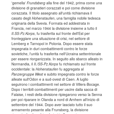
'gemella'
Frundsberg
alla fine del 1942, prima come una
divisione di granatieri corazzati e poi come divisione
corazzata. Il titolo assegnato all'unità richiamava il
casato degli
Hohenstaufen
, una famiglia nobile tedesca
originaria della Svevia. Formata ed addestrata in
Francia, nel marzo 1944 la divisione insieme a tutto il
II.SS-Pz.Korps
, fu trasferita sul fronte dell'Est per
fronteggiare una situazione di crisi, nel settore di
Lemberg e Tarnopol in Polonia. Dopo essere stata
impegnata in duri combattimenti contro le forze
sovietiche, l'unità fu trasferita nell'Ucraina settentrionale
per essere riorganizzata. In seguito allo sbarco alleato in
Normandia, il
II./SS-Pz.Korps
fu richiamato sul fronte
occidentale: la
Hohenstaufen
fu aggregata al
Panzergruppe West
e subito impegnata contro le forze
alleate sull'Odon e a sud-ovest di Caen. A luglio
seguirono i combattimenti nel settore di Villers-Bocage.
Dopo i terribili combattimenti per uscire dalla sacca di
Falaise, i resti della divisione ripiegarono verso la Senna
per poi riparare in Olanda a nord di Arnhem all'inizio di
settembre del 1944. Dopo aver lasciato tutto il suo
armamento pesante alla Frunsberg, la divisione