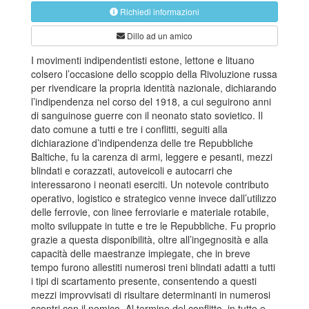
Richiedi informazioni
Dillo ad un amico
I movimenti indipendentisti estone, lettone e lituano
colsero l’occasione dello scoppio della Rivoluzione russa
per rivendicare la propria identità nazionale, dichiarando
l’indipendenza nel corso del 1918, a cui seguirono anni
di sanguinose guerre con il neonato stato sovietico. Il
dato comune a tutti e tre i conflitti, seguiti alla
dichiarazione d’indipendenza delle tre Repubbliche
Baltiche, fu la carenza di armi, leggere e pesanti, mezzi
blindati e corazzati, autoveicoli e autocarri che
interessarono i neonati eserciti. Un notevole contributo
operativo, logistico e strategico venne invece dall’utilizzo
delle ferrovie, con linee ferroviarie e materiale rotabile,
molto sviluppate in tutte e tre le Repubbliche. Fu proprio
grazie a questa disponibilità, oltre all’ingegnosità e alla
capacità delle maestranze impiegate, che in breve
tempo furono allestiti numerosi treni blindati adatti a tutti
i tipi di scartamento presente, consentendo a questi
mezzi improvvisati di risultare determinanti in numerosi
scontri con il nemico. Al termine del conflitto, in tutte e