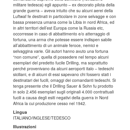
militare tedesca) egli appunto – ex decorato pilota della
grande guerra – aveva intuito che su alcuni aerei della
Luftwaf fe destinati in particolare in zone selvagge e con
bassa presenza umana come la Libia in nord Africa, ed
in altri territori dell’est Europa come la Russia etc,
occorresse in caso di abbattimento e/o atterraggio di
fortuna, una arma che potesse essere indispen sabile
all’abbattimento di un animale feroce, nemici e
selvaggina varie. Gli autori hanno avuto una fortuna
“non comune”, quella di possedere nel tempo alcuni
esemplari del predetto fucile Drilling, ma soprattutto
perché provenivano da alcuni aeroporti italo – tedeschi
siciliani, e di alcuni di essi sapevano chi fossero stati i
destinatari dei fucili, omaggi dei comandanti tedeschi. Si
tenga presente che il Drilling Sauer & Sohn fu prodotto
in solo 2.456 esemplari sugli originali 4.000 contrattuali
fucili a causa degli esiti negativi della guerra in Nord
Africa la cui produzione cesso nel 1942.
Lingua
ITALIANO/INGLESE/TEDESCO
Illustrazioni