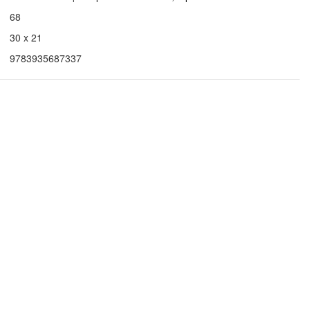
68
30 x 21
9783935687337