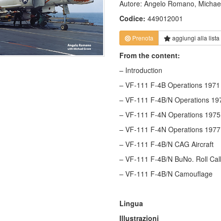
Autore: Angelo Romano, Michae
Codice:
449012001
Prenota
aggiungi alla
lista
From the content:
– Introduction
– VF-111 F-4B Operations 1971
– VF-111 F-4B/N Operations 19
– VF-111 F-4N Operations 1975
– VF-111 F-4N Operations 1977
– VF-111 F-4B/N CAG Aircraft
– VF-111 F-4B/N BuNo. Roll Cal
– VF-111 F-4B/N Camouflage
Lingua
Illustrazioni