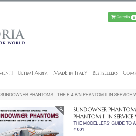
Carrello
0
mentI
UltimI ArrivI
MadE in ItalY
BestsellerS
Comp
SUNDOWNER PHANTOMS - THE F-4 B/N PHANTOM II IN SERVICE W
SUNDOWNER PHANTOMS 
PHANTOM II IN SERVICE W
THE MODELLERS' GUIDE TO A
# 001