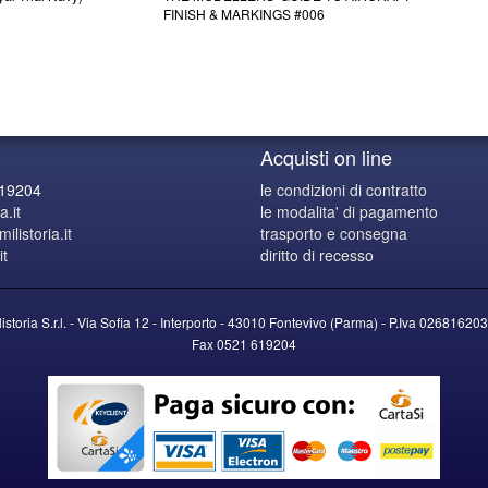
FINISH & MARKINGS #006
Acquisti on line
619204
le condizioni di contratto
a.it
le modalita' di pagamento
listoria.it
trasporto e consegna
it
diritto di recesso
listoria S.r.l. - Via Sofia 12 - Interporto - 43010 Fontevivo (Parma) -
P.Iva
026816203
Fax 0521 619204