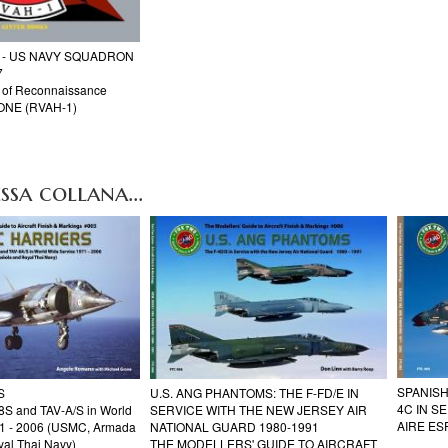
S - US NAVY SQUADRON
7
ry of Reconnaissance
 ONE (RVAH-1)
ssa collana...
SPANISH
S
U.S. ANG PHANTOMS: THE F-FD/E IN
4C IN S
8S and TAV-A/S in World
SERVICE WITH THE NEW JERSEY AIR
AIRE ES
71 - 2006 (USMC, Armada
NATIONAL GUARD 1980-1991
al Thai Navy)
THE MODELLERS' GUIDE TO AIRCRAFT