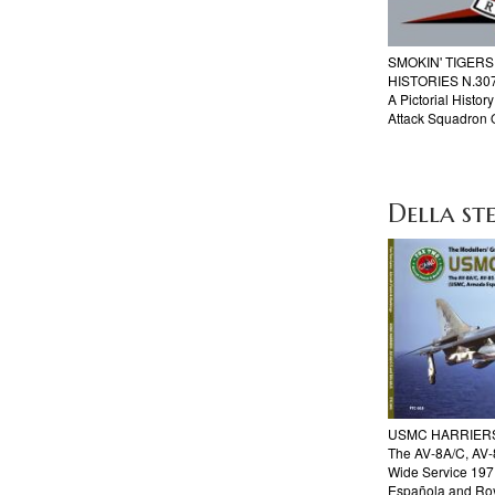
SMOKIN' TIGER
HISTORIES N.30
A Pictorial Histo
Attack Squadron
Della ste
USMC HARRIER
The AV-8A/C, AV-
Wide Service 19
Española and Roy