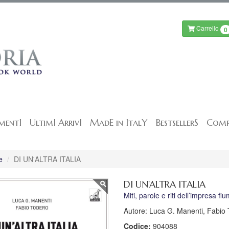
Carrello
0
mentI
UltimI ArrivI
MadE in ItalY
BestsellerS
Comp
e
DI UN'ALTRA ITALIA
DI UN'ALTRA ITALIA
Miti, parole e riti dell’impresa f
Autore: Luca G. Manenti, Fabio
Codice:
904088