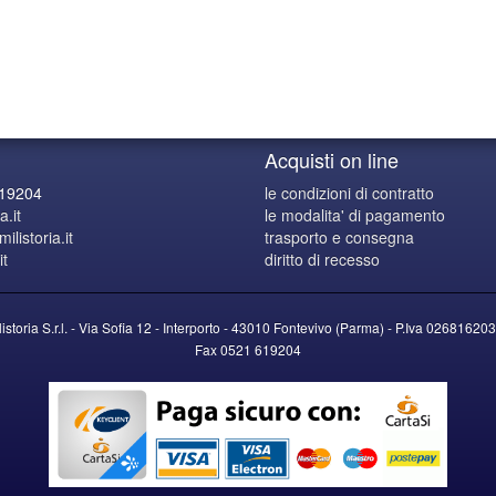
Acquisti on line
619204
le condizioni di contratto
a.it
le modalita' di pagamento
listoria.it
trasporto e consegna
it
diritto di recesso
listoria S.r.l. - Via Sofia 12 - Interporto - 43010 Fontevivo (Parma) -
P.Iva
026816203
Fax 0521 619204