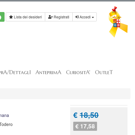
Lista dei desideri
Registrati
Accedi
rA/DettaglI
AnteprimA
CuriositA'
OutleT
€
18,50
iumana
 Todero
€ 17,58