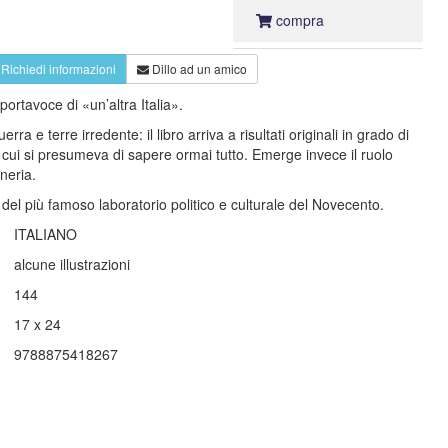
compra
Richiedi informazioni
Dillo ad un amico
portavoce di «un’altra Italia».
a e terre irredente: il libro arriva a risultati originali in grado di
i cui si presumeva di sapere ormai tutto. Emerge invece il ruolo
neria.
i del più famoso laboratorio politico e culturale del Novecento.
ITALIANO
alcune illustrazioni
144
17 x 24
9788875418267