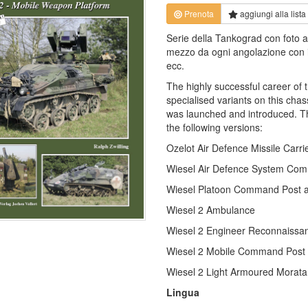
Prenota
aggiungi alla
lista
Serie della Tankograd con foto a c
mezzo da ogni angolazione con inf
ecc.
The highly successful career of 
specialised variants on this cha
was launched and introduced. Th
the following versions:
Ozelot Air Defence Missile Carri
Wiesel Air Defence System Com
Wiesel Platoon Command Post a
Wiesel 2 Ambulance
Wiesel 2 Engineer Reconnaissan
Wiesel 2 Mobile Command Post
Wiesel 2 Light Armoured Morata
Lingua