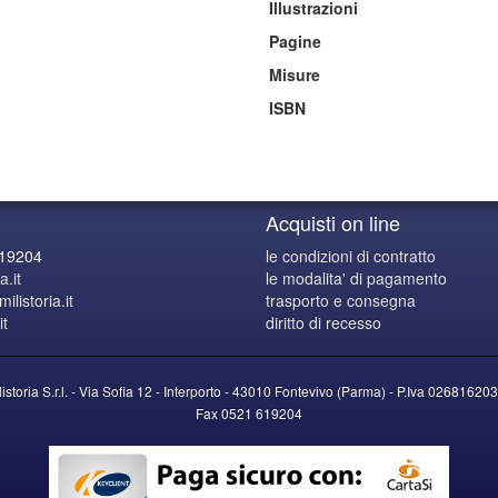
Illustrazioni
Pagine
Misure
ISBN
Acquisti on line
619204
le condizioni di contratto
a.it
le modalita' di pagamento
listoria.it
trasporto e consegna
it
diritto di recesso
listoria S.r.l. - Via Sofia 12 - Interporto - 43010 Fontevivo (Parma) -
P.Iva
026816203
Fax 0521 619204