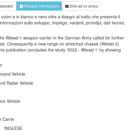
 desideri
Richiedi informazioni
Dillo ad un amico
olori e in bianco e nero oltre a disegni al tratto che presenta il
ormazioni sullo sviluppo, impiego, varianti, prototipi, dati tecnici,
the Wiesel 1 weapon carrier in the German Army called for further
ssis. Consequently a new range on stretched chassis (Wiesel 2)
is publication concludes the study ‘5022 - Wiesel 1' by showing
er
mand Vehicle
nd Radar Vehicle
ce Vehicle
r Carrie
INGLESE