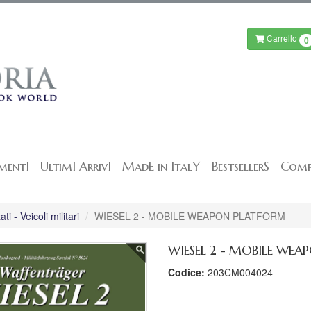
Carrello
0
mentI
UltimI ArrivI
MadE in ItalY
BestsellerS
Comp
i - Veicoli militari
WIESEL 2 - MOBILE WEAPON PLATFORM
WIESEL 2 - MOBILE WE
Codice:
203CM004024