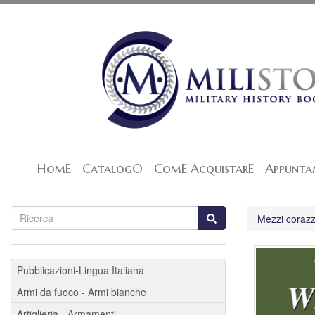
HomE
CatalogO
ComE AcquistarE
Appunta
Mezzi corazzat
Pubblicazioni-Lingua Italiana
Armi da fuoco - Armi bianche
Artiglieria - Armamenti