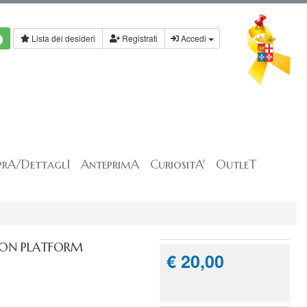
Lista dei desideri
Registrati
Accedi
rA/DettaglI
AnteprimA
CuriositA'
OutleT
APON PLATFORM
€ 20,00