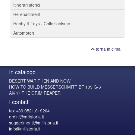
Itinerari storici
Re-enactment
Hobby & Toys - Collezionismo
Automotori
torna in cima
In catalogo
DESERT WAR THEN AND NOW
HOW TO BUILD MESSERSCHMITT BF 109 G-6
AK-47 THE GRIM REAPER
I contatti
fax +39.0521.619204
ordini@milistoria.it
suggerimenti@milistoria.it
info@milistoria.it