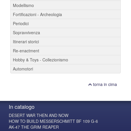
Modellismo
Fortificazioni - Archeologia
Periodici
Sopravvivenza
Itinerari storici
Re-enactment
Hobby & Toys - Collezionismo
Automotori
torna in cima
In catalogo
DESERT WAR THEN AND NOW
HOW TO BUILD MESSERSCHMITT BF 109 G-6
AK-47 THE GRIM REAPER