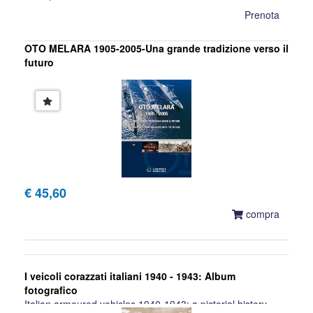
Prenota
OTO MELARA 1905-2005-Una grande tradizione verso il
futuro
N. Pignato, F. Cappellano, A. Rastelli
€ 45,60
compra
I veicoli corazzati italiani 1940 - 1943: Album
fotografico
Italian armoured vehicles 1940-1943: a pictorial history