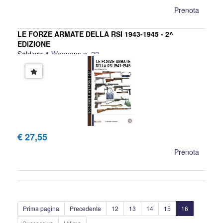
Prenota
LE FORZE ARMATE DELLA RSI 1943-1945 - 2^
EDIZIONE
Soldiers & Weapons n. 22
Luca Stefano Cristini
€ 27,55
Prenota
Prima pagina
Precedente
12
13
14
15
16