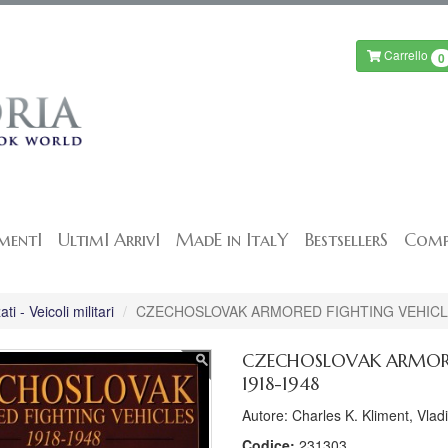
Carrello
0
mentI
UltimI ArrivI
MadE in ItalY
BestsellerS
Comp
i - Veicoli militari
CZECHOSLOVAK ARMORED FIGHTING VEHICLE
CZECHOSLOVAK ARMORE
1918-1948
Autore: Charles K. Kliment, Vlad
Codice:
231303