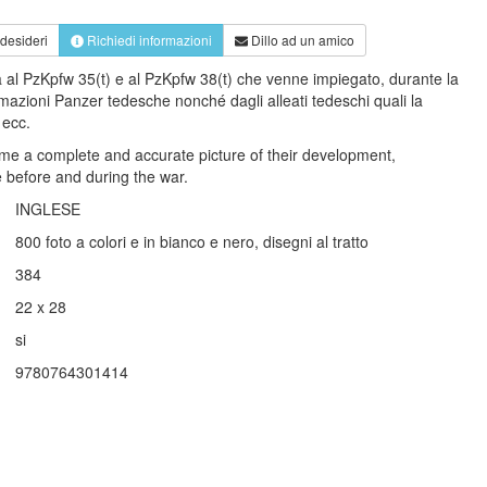
 desideri
Richiedi informazioni
Dillo ad un amico
a al PzKpfw 35(t) e al PzKpfw 38(t) che venne impiegato, durante la
azioni Panzer tedesche nonché dagli alleati tedeschi quali la
a ecc.
 time a complete and accurate picture of their development,
 before and during the war.
INGLESE
800 foto a colori e in bianco e nero, disegni al tratto
384
22 x 28
si
9780764301414