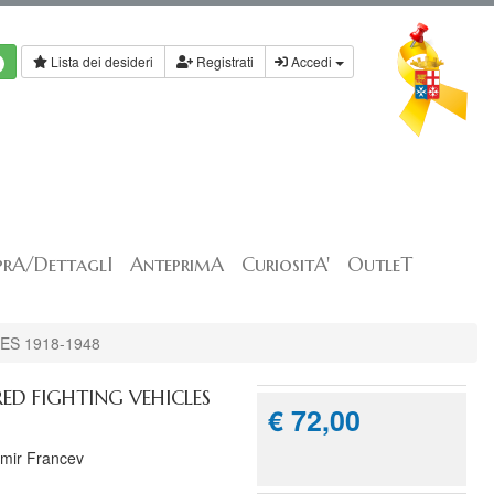
Lista dei desideri
Registrati
Accedi
rA/DettaglI
AnteprimA
CuriositA'
OutleT
S 1918-1948
D FIGHTING VEHICLES
€ 72,00
imir Francev