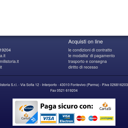
Acquisti on line
619204
le condizioni di contratto
a.it
le modalita' di pagamento
listoria.it
trasporto e consegna
it
diritto di recesso
listoria S.r.l. - Via Sofia 12 - Interporto - 43010 Fontevivo (Parma) -
P.Iva
026816203
Fax 0521 619204