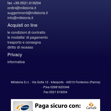
fax +39.0521.619204
ordini@milistoria.it
suggerimenti@milistoria.it
info@milistoria.it
Acquisti on line
le condizioni di contratto
le modalita' di pagamento
trasporto e consegna
diritto di recesso
Privacy
informativa
Milistoria S.r.l. - Via Sofia 12 - Interporto - 43010 Fontevivo (Parma)
-
P.Iva
02681620346
Fax 0521 619204