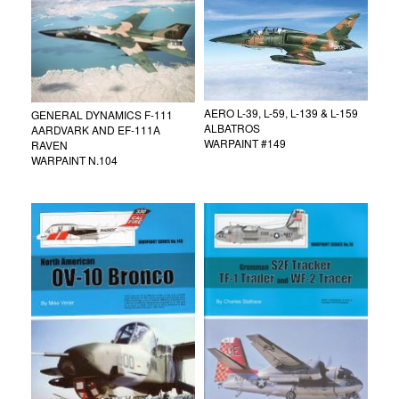
AERO L-39, L-59, L-139 & L-159
GENERAL DYNAMICS F-111
ALBATROS
AARDVARK AND EF-111A
WARPAINT #149
RAVEN
WARPAINT N.104