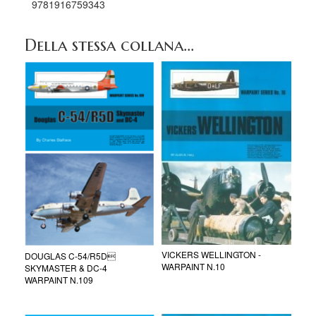
9781916759343
Della stessa collana...
VICKERS WELLINGTON -
DOUGLAS C-54/R5D
WARPAINT N.10
SKYMASTER & DC-4
WARPAINT N.109