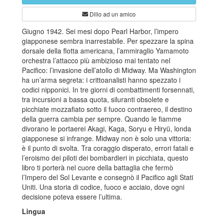
Dillo ad un amico
Giugno 1942. Sei mesi dopo Pearl Harbor, l’impero
giapponese sembra inarrestabile. Per spezzare la spina
dorsale della flotta americana, l’ammiraglio Yamamoto
orchestra l’attacco più ambizioso mai tentato nel
Pacifico: l’invasione dell’atollo di Midway. Ma Washington
ha un’arma segreta: i crittoanalisti hanno spezzato i
codici nipponici. In tre giorni di combattimenti forsennati,
tra incursioni a bassa quota, siluranti obsolete e
picchiate mozzafiato sotto il fuoco contraereo, il destino
della guerra cambia per sempre. Quando le fiamme
divorano le portaerei Akagi, Kaga, Soryu e Hiryü, londa
giapponese si infrange. Midway non è solo una vittoria:
è il punto di svolta. Tra coraggio disperato, errori fatali e
l’eroismo dei piloti dei bombardieri in picchiata, questo
libro ti porterà nel cuore della battaglia che fermò
l’Impero del Sol Levante e consegnò il Pacifico agli Stati
Uniti. Una storia di codice, fuoco e acciaio, dove ogni
decisione poteva essere l’ultima.
Lingua