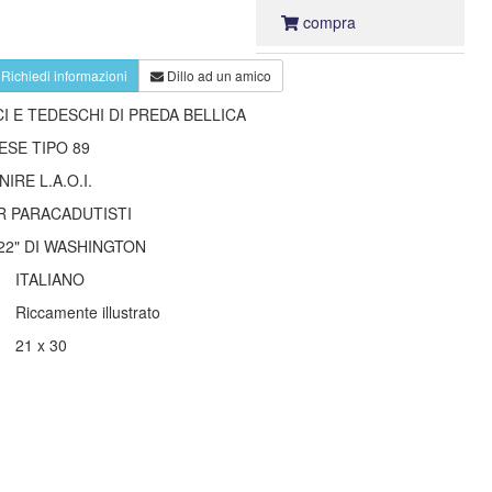
compra
Richiedi informazioni
Dillo ad un amico
CI E TEDESCHI DI PREDA BELLICA
ESE TIPO 89
NIRE L.A.O.I.
R PARACADUTISTI
022" DI WASHINGTON
ITALIANO
Riccamente illustrato
21 x 30