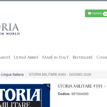
Carrello
0
mentI
UltimI ArrivI
MadE in ItalY
BestsellerS
Comp
-Lingua Italiana
STORIA MILITARE #393 - GIUGNO 2026
STORIA MILITARE #393 
Codice:
957004393