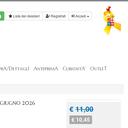
Lista dei desideri
Registrati
Accedi
rA/DettaglI
AnteprimA
CuriositA'
OutleT
- GIUGNO 2026
€
11,00
€ 10,45