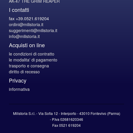
AK-47 THE GRIM REAPER
I contatti
fax +39.0521.619204
ordini@milistoria.it
suggerimenti@milistoria.it
info@milistoria.it
Acquisti on line
le condizioni di contratto
le modalita' di pagamento
trasporto e consegna
diritto di recesso
Privacy
informativa
Milistoria S.r.l. - Via Sofia 12 - Interporto - 43010 Fontevivo (Parma)
-
P.Iva
02681620346
Fax 0521 619204