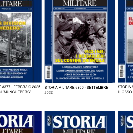
E #377 - FEBBRAIO 2025
STORIA 
STORIA MILITARE #360 - SETTEMBRE
ON "MUNCHEBERG"
IL CASO
2023