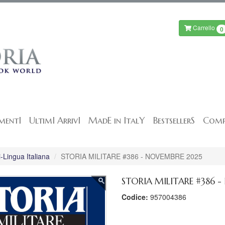
Carrello
0
mentI
UltimI ArrivI
MadE in ItalY
BestsellerS
Comp
-Lingua Italiana
STORIA MILITARE #386 - NOVEMBRE 2025
STORIA MILITARE #386 
Codice:
957004386