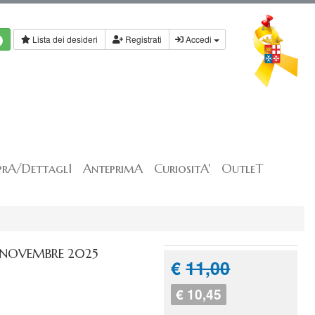
Lista dei desideri
Registrati
Accedi
rA/DettaglI
AnteprimA
CuriositA'
OutleT
- NOVEMBRE 2025
€
11,00
€ 10,45