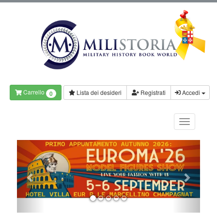
Carrello
Lista dei desideri
Registrati
Accedi
0
Previous
Next