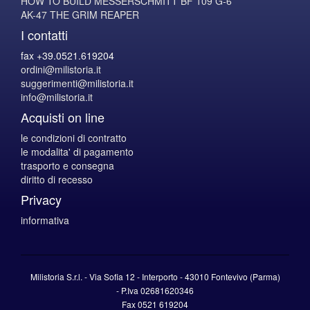
HOW TO BUILD MESSERSCHMITT BF 109 G-6
AK-47 THE GRIM REAPER
I contatti
fax +39.0521.619204
ordini@milistoria.it
suggerimenti@milistoria.it
info@milistoria.it
Acquisti on line
le condizioni di contratto
le modalita' di pagamento
trasporto e consegna
diritto di recesso
Privacy
informativa
Milistoria S.r.l. - Via Sofia 12 - Interporto - 43010 Fontevivo (Parma)
-
P.Iva
02681620346
Fax 0521 619204