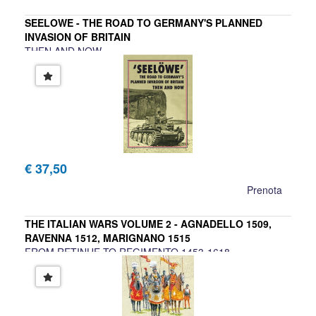
SEELOWE - THE ROAD TO GERMANY'S PLANNED
INVASION OF BRITAIN
THEN AND NOW
A cura di Winston Ramsey
€ 37,50
Prenota
THE ITALIAN WARS VOLUME 2 - AGNADELLO 1509,
RAVENNA 1512, MARIGNANO 1515
FROM RETINUE TO REGIMENTO 1453-1618
Vincenzo Alberici, Massimo Predonzani