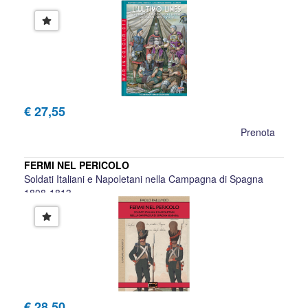
DELL'IMPERO
Chantal Fantuzzi, Luca Cristini
€ 27,55
Prenota
FERMI NEL PERICOLO
Soldati Italiani e Napoletani nella Campagna di Spagna
1808-1813
Paolo Palumbo
€ 28,50