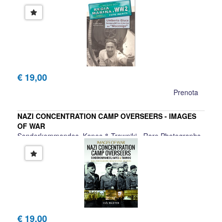
Lorenzo Bovi, Oliviero Giuca
€ 19,00
Prenota
NAZI CONCENTRATION CAMP OVERSEERS - IMAGES
OF WAR
Sonderkommandos, Kapos & Trawniki - Rare Photographs
from Wartime Archives
Ian Baxter
€ 19,00