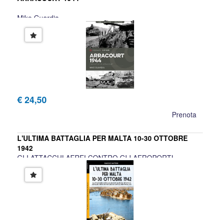
Mike Guardia
€ 24,50
Prenota
L'ULTIMA BATTAGLIA PER MALTA 10-30 OTTOBRE
1942
GLI ATTACCHI AEREI CONTRO GLI AEROPORTI
MALTESI NEL TENTATIVO DI AGEVOLARE L'ARRIVO NEI
PORTI LIBICI DEI CONVOGLI MARITTIMI DELL'ASSE
FRANCESCO MATTESINI