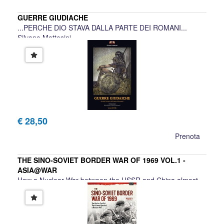
GUERRE GIUDIACHE
...PERCHE DIO STAVA DALLA PARTE DEI ROMANI...
Silvano Mattesini
€ 28,50
Prenota
THE SINO-SOVIET BORDER WAR OF 1969 VOL.1 -
ASIA@WAR
How a Nuclear War between the USSR and China almost
started in 1969
Harold Orenstein, Dmitry Ryabushkin