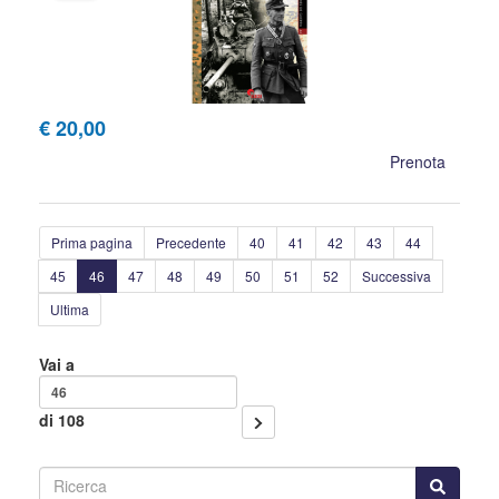
€ 20,00
Prenota
Prima pagina
Precedente
40
41
42
43
44
45
46
47
48
49
50
51
52
Successiva
Ultima
Vai a
di 108