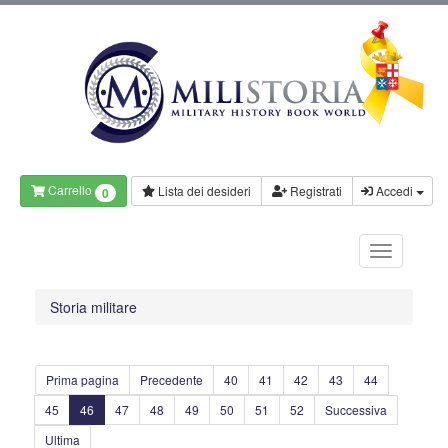
Carrello
Lista dei desideri
Registrati
Accedi
0
Storia militare
Prima pagina
Precedente
40
41
42
43
44
45
46
47
48
49
50
51
52
Successiva
Ultima