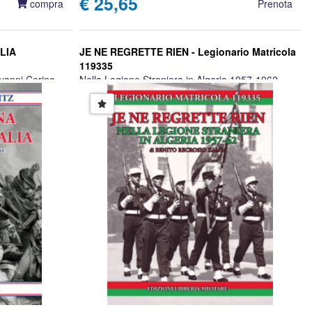
€ 25,65
compra
Prenota
LIA
JE NE REGRETTE RIEN - Legionario Matricola
119335
ovanni Cerino
Nella Legione Straniera in Algeria 1957-1962
Benito Recrosio Zampa