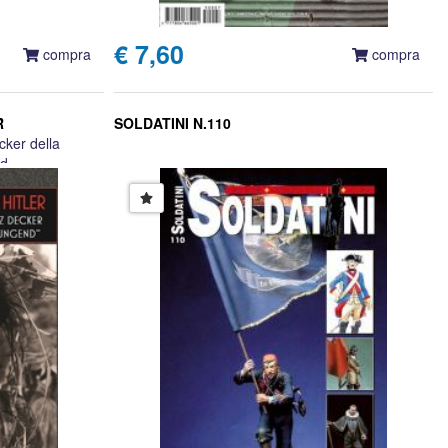
€ 7,60
compra
compra
R
SOLDATINI N.110
cker della
d.