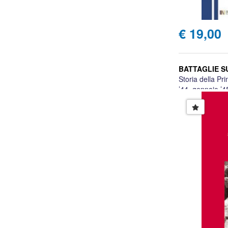
€ 19,00
BATTAGLIE S
Storia della Pr
’44–gennaio ’4
A cura di Roma