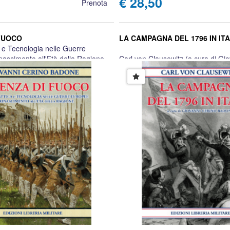
€ 28,50
Prenota
FUOCO
LA CAMPAGNA DEL 1796 IN ITA
ca e Tecnologia nelle Guerre
nascimento all'Età della Ragione
Carl von Clausewitz (a cura di Gi
no Badone
Badone)