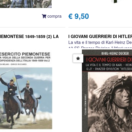
€ 9,50
compra
IEMONTESE 1849-1859 (2) LA
I GIOVANI GUERRIERI DI HITLE
La vita e il tempo di Karl-Heinz De
12.SS-Panzer-Division 'Hitlerjugen
Enrico Ricciardi
Karl-heinz Decker