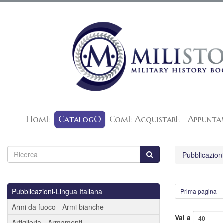
HomE
CatalogO
ComE AcquistarE
Appunta
Pubblicazioni
Pubblicazioni-Lingua Italiana
Prima pagina
Armi da fuoco - Armi bianche
Vai a
Artiglieria - Armamenti