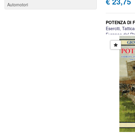
€ 23,75
Automotori
POTENZA DI 
Eserciti, Tatti
Europee dal Ri
Giovanni Ceri