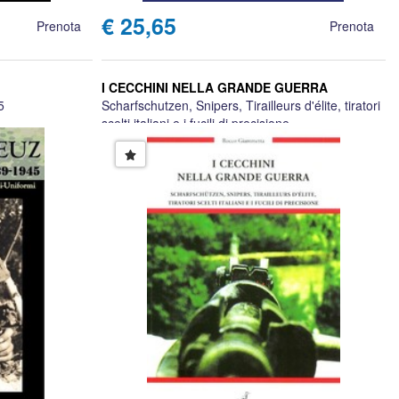
€ 25,65
Prenota
Prenota
I CECCHINI NELLA GRANDE GUERRA
5
Scharfschutzen, Snipers, Tirailleurs d'élite, tiratori
scelti italiani e i fucili di precisione
Rocco Giammetta