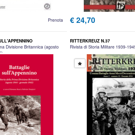
€ 24,70
Prenota
ULL'APPENNINO
RITTERKREUZ N.37
ima Divisione Britannica (agosto
Rivista di Storia Militare 1939-194
5)
no Rossi e Fabrizio Tampieri