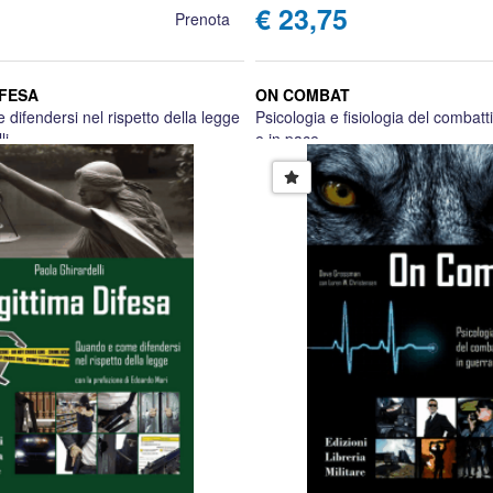
€ 23,75
Prenota
IFESA
ON COMBAT
ifendersi nel rispetto della legge
Psicologia e fisiologia del combat
li
e in pace
Dave Grossman con Loren W. Chr