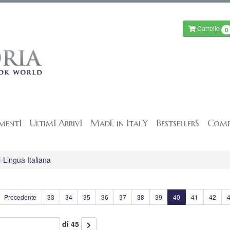
Carrello
0
mentI
UltimI ArrivI
MadE in ItalY
BestsellerS
Comp
-Lingua Italiana
Precedente
33
34
35
36
37
38
39
40
41
42
di 45