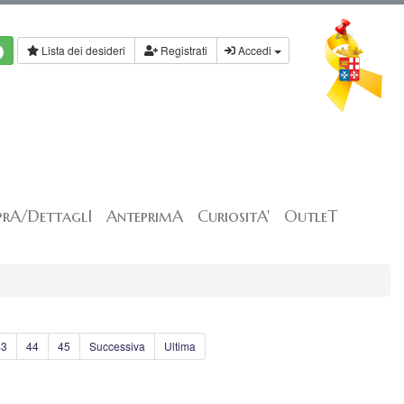
Lista dei desideri
Registrati
Accedi
rA/DettaglI
AnteprimA
CuriositA'
OutleT
43
44
45
Successiva
Ultima