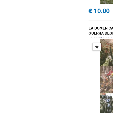
€ 10,00
LA DOMENICA
GUERRA DEGL
I disegni a colo
1914 - 23 mag
Enrico Folisi