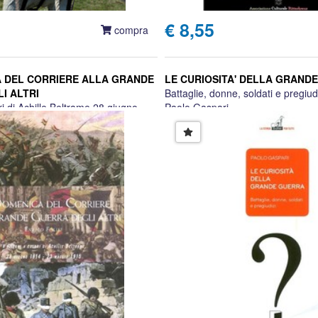
€ 8,55
compra
 DEL CORRIERE ALLA GRANDE
LE CURIOSITA' DELLA GRAND
I ALTRI
Battaglie, donne, soldati e pregiud
ri di Achille Beltrame 28 giugno
Paolo Gaspari
gio 1915