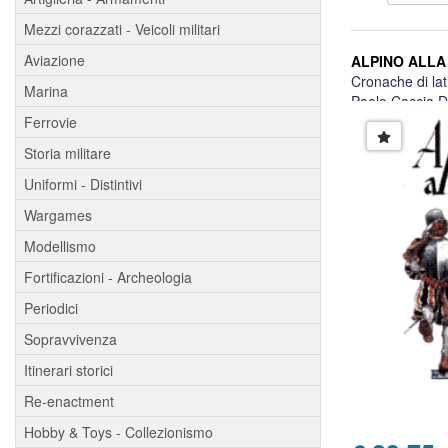
Mezzi corazzati - Veicoli militari
Aviazione
ALPINO ALLA
Cronache di la
Marina
Paolo Caccia D
Ferrovie
Storia militare
Uniformi - Distintivi
Wargames
Modellismo
Fortificazioni - Archeologia
Periodici
Sopravvivenza
Itinerari storici
Re-enactment
Hobby & Toys - Collezionismo