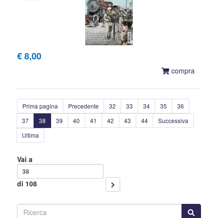
€ 8,00
compra
Prima pagina
Precedente
32
33
34
35
36
37
38
39
40
41
42
43
44
Successiva
Ultima
Vai a
di 108