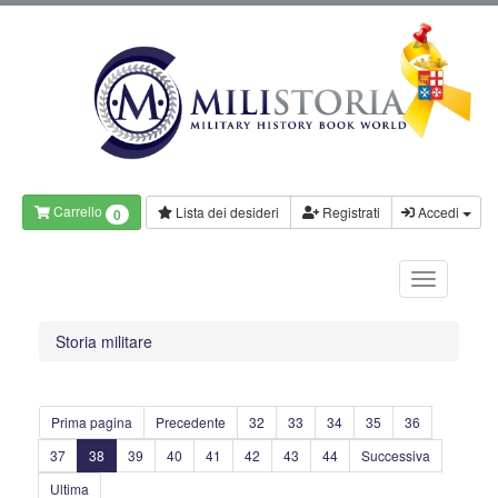
Carrello
Lista dei desideri
Registrati
Accedi
0
Storia militare
Prima pagina
Precedente
32
33
34
35
36
37
38
39
40
41
42
43
44
Successiva
Ultima