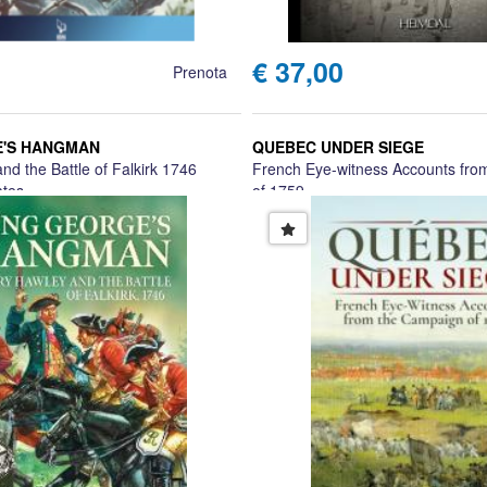
€ 37,00
Prenota
E'S HANGMAN
QUEBEC UNDER SIEGE
d the Battle of Falkirk 1746
French Eye-witness Accounts fro
ates
of 1759
Charles A Mayhood