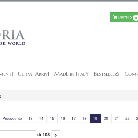
Carrello
0
mentI
UltimI ArrivI
MadE in ItalY
BestsellerS
Comp
e
Precedente
13
14
15
16
17
18
19
20
21
22
di 108