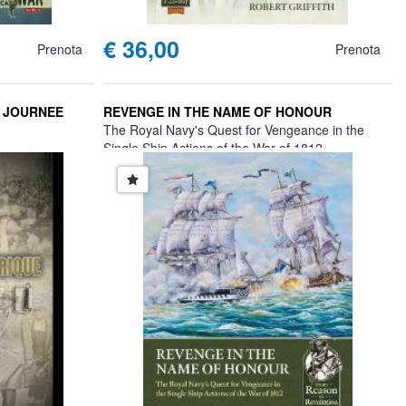
€ 36,00
Prenota
Prenota
E JOURNEE
REVENGE IN THE NAME OF HONOUR
The Royal Navy's Quest for Vengeance in the
Single Ship Actions of the War of 1812
Nicholas James Kaizer