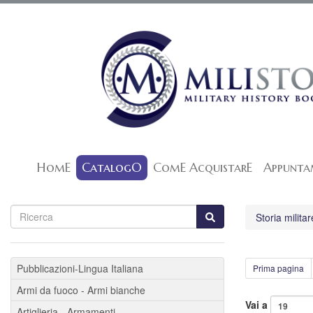
HomE
CatalogO
ComE AcquistarE
Appunta
Storia militar
Pubblicazioni-Lingua Italiana
Prima pagina
Armi da fuoco - Armi bianche
Vai a
Artiglieria - Armamenti