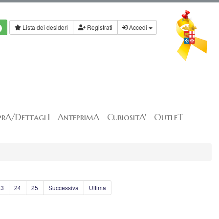
Lista dei desideri
Registrati
Accedi
rA/DettaglI
AnteprimA
CuriositA'
OutleT
23
24
25
Successiva
Ultima