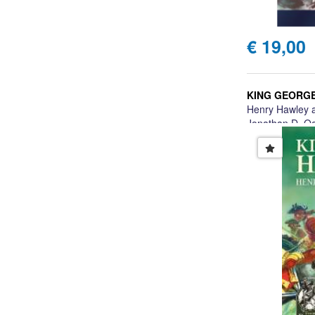
€ 19,00
KING GEORG
Henry Hawley an
Jonathan D. O