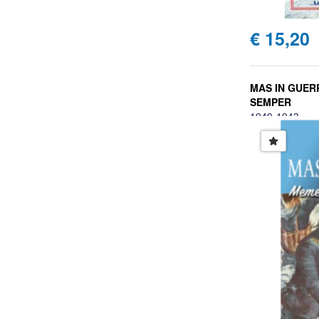
€ 15,20
MAS IN GUER
SEMPER
1940-1943
Orazio Ferrara