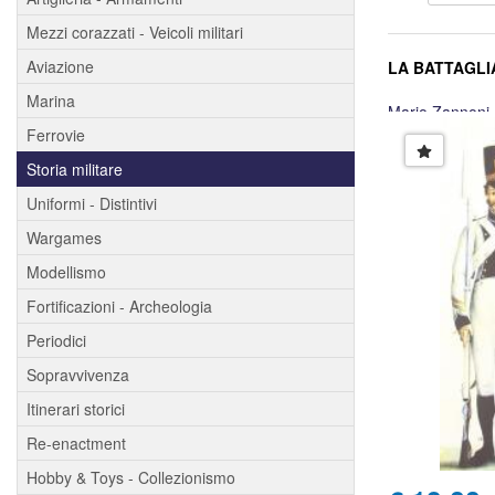
Mezzi corazzati - Veicoli militari
Aviazione
LA BATTAGLIA
Marina
Mario Zannoni
Ferrovie
Storia militare
Uniformi - Distintivi
Wargames
Modellismo
Fortificazioni - Archeologia
Periodici
Sopravvivenza
Itinerari storici
Re-enactment
Hobby & Toys - Collezionismo